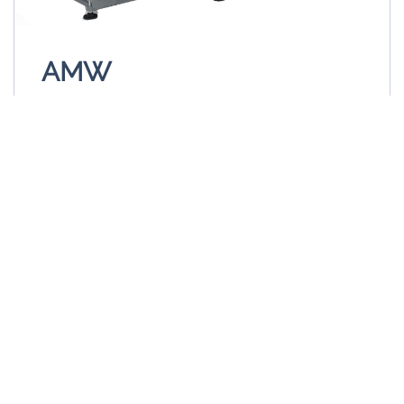
AMW
ENROULEUR AUTOMATIQUE pour ROULEAUX
INDUSTRIELS (avec ou sans noyau).