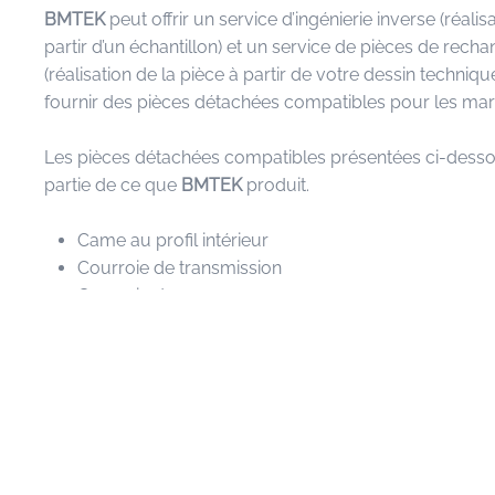
BM
TEK
peut offrir un service d’ingénierie inverse
(réali
partir d’un échantillon) et un service de pièces de rech
(réalisation de la pièce à partir de votre dessin techniqu
fournir des pièces détachées compatibles pour les m
Les pièces détachées compatibles présentées ci-dessou
partie de ce que
BM
TEK
produit.
Came au profil intérieur
Courroie de transmission
Courroie de coupe
Accessoires pour soufflette
Caoutchouc pour escamoteur et contrescamoteur
Courroie et poulie de transmission
Barre de soudeur et accessoires
Isolantes et resistance
Came au profil extérieur et accessoires
Tendeur