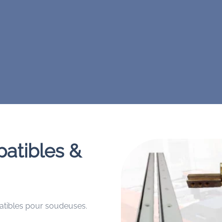
atibles &
tibles pour soudeuses.