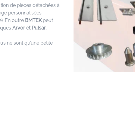
sation de pièces détachées à
ange personnalisées
e). En outre
BM
TEK
peut
arques
Arvor et Pulsar
.
s ne sont qu’une petite