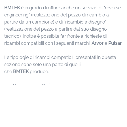
BM
TEK
è in grado di offrire anche un servizio di “reverse
engineering” (realizzazione del pezzo di ricambio a
partire da un campione) e di “ricambio a disegno”
(realizzazione del pezzo a partire dal suo disegno
tecnico). Inoltre è possibile far fronte a richieste di
ricambi compatibili con i seguenti marchi:
Arvor
e
Pulsar
.
Le tipologie di ricambi compatibili presentati in questa
sezione sono solo una parte di quelli
che
BM
TEK
produce.
Camma a profilo intero
Cinghia di trasmissione
Cinghia di taglio
Accessori per soffierie
Soffierie complete
Gomme pressino e contropressino