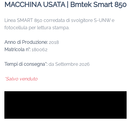
MACCHINA USATA | Bmtek Smart 850
Linea SMART 850 corredata di svolgitore S-UNW e
fotocellula per lettura stampa.
Anno di Produzione:
2018
Matricola n°:
180062
Tempi di consegna*:
da Settembre 2026
*Salvo venduto