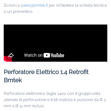
Scrivici a
sales@bmtek.it
per richiedere la scheda tecnica
o un preventivo.
Perforatore Elettrico 1.4 Retrofit
Bmtek
Perforatore elettronico taglia 1400 con 8 gruppi unità
utensile di perforazione e 8 kit matrice e punzone da Ø 3
mm a Ø 11 mm inclusi.