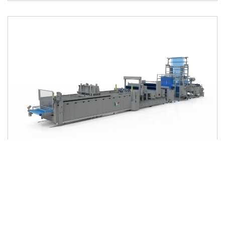
Termosaldatrici SBM
SACCHI IN ROTOLO