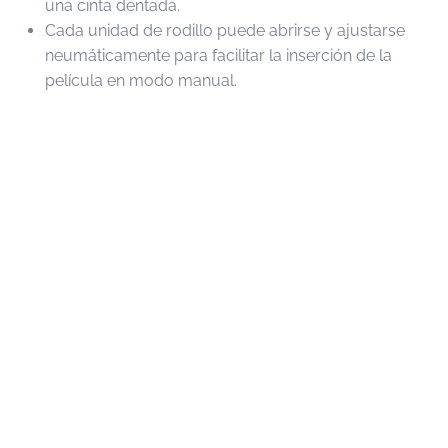
una cinta dentada.
Cada unidad de rodillo puede abrirse y ajustarse
neumáticamente para facilitar la inserción de la
película en modo manual.
Posibilidad de producción en línea con la extrusora
utilizando sólo un accesorio.
Equipada con pantalla táctil para programar y
controlar operaciones como el ciclo, la longitud de
la bolsa y la temperatura.
El modelo
ETL
está disponible en las versiones 800 y
1400.
3) Perforadore neumático :
para obtener bolsas
perforadas en la posición deseada mediante
instrumentos de diámetro variable.
4) Compensador :
para ajustar la posición de las
operaciones de mecanizado dentro de la máquina;