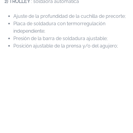
2) TROLLEY
: soldaora automática
Ajuste de la profundidad de la cuchilla de precorte;
Placa de soldadura con termorregulación
independiente;
Presión de la barra de soldadura ajustable;
Posición ajustable de la prensa y/o del agujero;
Barras para soldar con bobinado de teflón
separado.
3)
AMW
: Bobinador totalmente automático, con
cambio de bobina y carga automática de núcleos
equipada con sensor de guiado de material y estación
de descarga con pesaje, diseñado para trabajar tanto en
línea con una extrusora como a partir de una bobina
producida por una soldadora.